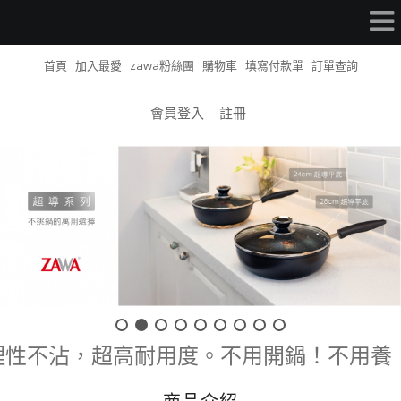
首頁
加入最愛
zawa粉絲團
購物車
填寫付款單
訂單查詢
會員登入
註冊
理性不沾，超高耐用度。不用開鍋！不用養鍋！