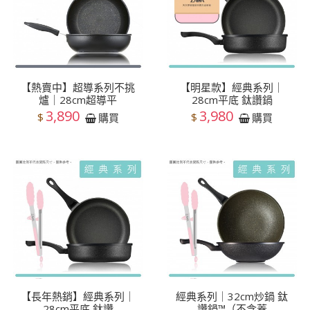
【熱賣中】超導系列不挑
【明星款】經典系列｜
爐｜28cm超導平
28cm平底 鈦讚鍋
3,890
3,980
$
$
購買
購買
【長年熱銷】經典系列｜
經典系列｜32cm炒鍋 鈦
28cm平底 鈦讚
讚鍋™（不含蓋