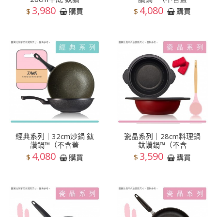
3,980
4,080
$
$
購買
購買
經典系列｜32cm炒鍋 鈦
瓷晶系列｜28cm料理鍋
讚鍋™（不含蓋
鈦讚鍋™（不含
4,080
3,590
$
$
購買
購買