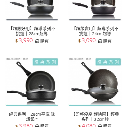
【超級好用】超導系列不
【超級實用】超導系列不
挑爐｜28cm超導
挑爐｜24cm超導
3,990
3,090
$
$
購買
購買
經典系列｜28cm平底 鈦
【即將停產 趕快囤】經典
讚鍋™
系列｜32cm炒
3,980
4,080
$
$
購買
購買