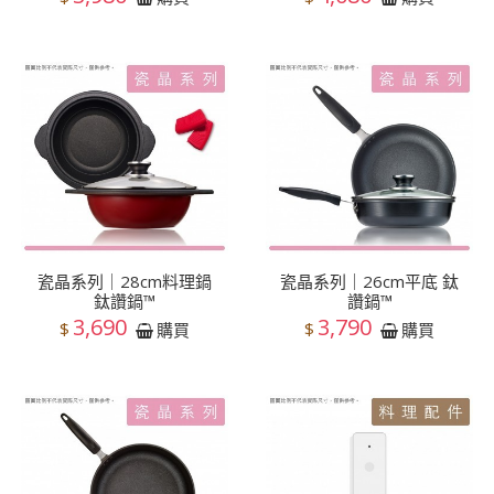
瓷晶系列｜28cm料理鍋
瓷晶系列｜26cm平底 鈦
鈦讚鍋™
讚鍋™
3,690
3,790
$
$
購買
購買