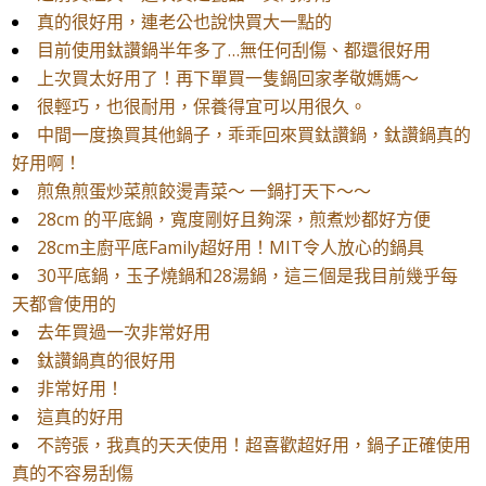
真的很好用，連老公也說快買大一點的
目前使用鈦讚鍋半年多了…無任何刮傷、都還很好用
​上次買太好用了！再下單買一隻鍋回家孝敬媽媽～
很輕巧，也很耐用，保養得宜可以用很久。
中間一度換買其他鍋子，乖乖回來買鈦讚鍋，鈦讚鍋真的
好用啊！
煎魚煎蛋炒菜煎餃燙青菜～ 一鍋打天下～～
28cm 的平底鍋，寬度剛好且夠深，煎煮炒都好方便
28cm主廚平底Family超好用！MIT令人放心的鍋具
30平底鍋，玉子燒鍋和28湯鍋，這三個是我目前幾乎每
天都會使用的
去年買過一次非常好用
鈦讚鍋真的很好用
非常好用！
這真的好用
不誇張，我真的天天使用！超喜歡超好用，鍋子正確使用
真的不容易刮傷