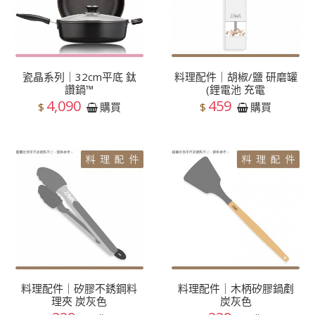
瓷晶系列｜32cm平底 鈦
料理配件｜胡椒/鹽 研磨罐
讚鍋™
(鋰電池 充電
4,090
459
$
$
購買
購買
料理配件｜矽膠不銹鋼料
料理配件｜木柄矽膠鍋剷
理夾 炭灰色
炭灰色