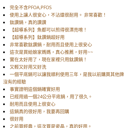
完全不含PFOA,PFOS
使用上讓人很安心，不沾還很耐用。 非常喜歡！
鈦讚鍋，真的讚讚
【超導系列】魚都可以煎得很漂亮唷！
【超導系列】鈦讚鍋超好用
非常喜歡鈦讚鍋，耐用而且使用上很安心
這次是買給娘家媽媽，真心推薦，好用~~
實在太好用了，現在家裡只用鈦讚鍋！
又輕又好用又好洗
一個平底鍋可以讓我順利使用三年，是我以前購買其他牌
沒有的經驗
事實證明這個鍋確實好用
已經用過一個24公分平底鍋，用了很久。
耐用而且使用上很安心
這鍋真的很好用，我要再回購
很好用
之前買經典，這次買是瓷晶，真的好用。