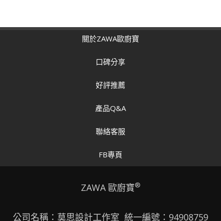
關於ZAWA歐廚寶
口碑分享
好評推薦
產品Q&A
聯絡客服
FB專頁
®
ZAWA 歐廚寶
公司名稱：莫思設計工作室 統一編號：94908759