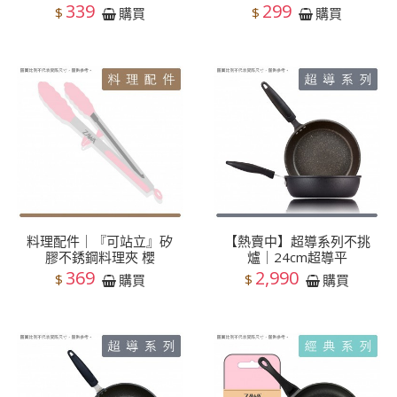
339
299
$
$
購買
購買
料理配件｜『可站立』矽
【熱賣中】超導系列不挑
膠不銹鋼料理夾 櫻
爐｜24cm超導平
369
2,990
$
$
購買
購買