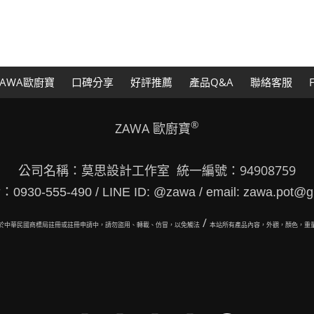
AWA歐廚寶
口碑分享
好評推薦
產品Q&A
聯絡客服
®
ZAWA 歐廚寶
公司名稱：莫思設計工作室 統一編號：94908759
30-555-490 / LINE ID: @zawa / email: zawa.pot@g
/
於中華民國商標局註冊或註冊申請中，請勿盜用、轉載、仿冒，以免觸法
本站所有
產品內容，外觀，顏色，重