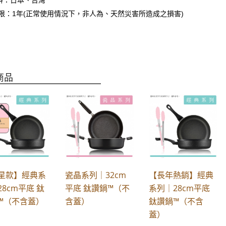
限：1年(正常使用情況下，非人為、天然災害所造成之損害)
商品
星款】經典系
瓷晶系列｜32cm
【長年熱銷】經典
28cm平底 鈦
平底 鈦讚鍋™（不
系列｜28cm平底
™（不含蓋）
含蓋）
鈦讚鍋™（不含
蓋）