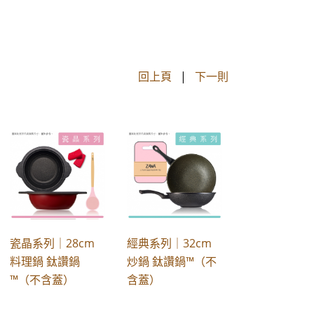
回上頁
|
下一則
瓷晶系列｜28cm
經典系列｜32cm
料理鍋 鈦讚鍋
炒鍋 鈦讚鍋™（不
™（不含蓋）
含蓋）