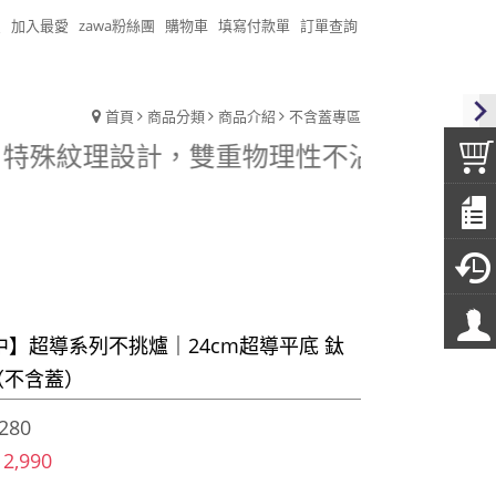
頁
加入最愛
zawa粉絲團
購物車
填寫付款單
訂單查詢
首頁
商品分類
商品介紹
不含蓋專區
廠生產。特殊紋理設計，雙重物理性不沾，超高
中】超導系列不挑爐｜24cm超導平底 鈦
（不含蓋）
280
 2,990