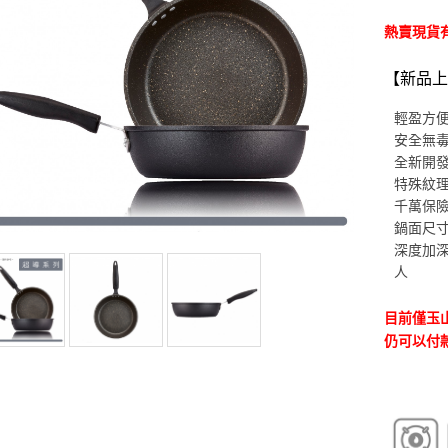
熱賣現貨
【新品上
輕盈方便
安全無
全新開發
特殊紋
千萬保
鍋面尺
深度加
人
目前僅玉
仍可以付