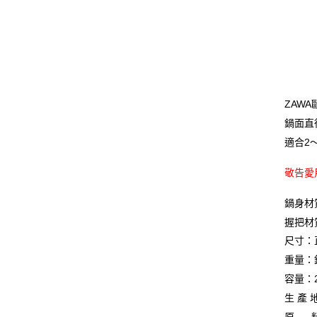
ZAWA
鍋面直
適合2
敬告愛
鍋身材
握把材
尺寸：直
重量：鍋身
容量：2
生 產 
原. 