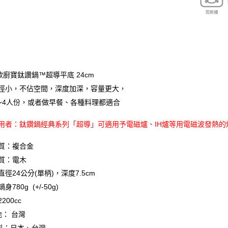
歐廚寶鈦讚鍋™超導平底 24cm
徑小，不佔空間，深度加深，容量更大，
～4人份，或者做早餐、各種料理都適合
用者：鈦鑽鍋經典系列「超導」可適用予電磁爐、IH爐等用電磁波發熱的
質：複合金
質：電木
徑24公分(單柄)，深度7.5cm
780g (+/-50g)
200cc
地： 台灣
料：日本、台灣