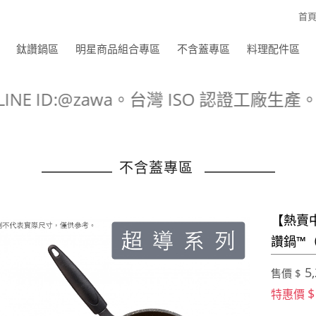
首
鈦讚鍋區
明星商品組合專區
不含蓋專區
料理配件區
E ID:@zawa。台灣 ISO 認證工
不含蓋專區
【熱賣
讚鍋™
5,
售價 $
$
特惠價