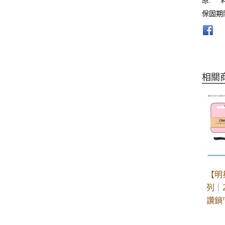
保固期
相關
【明
列｜
讚鍋