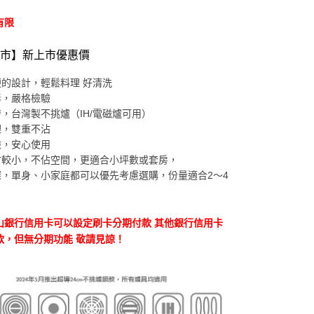
有限
市】新上市優惠價
的設計，輕鬆料理 好清洗
毒，嚴格檢驗
，台灣製不挑爐（IH/電磁爐可用）
理，雙重不沾
險，安心使用
寸較小，不佔空間，更適合小坪數或套房，
深，
單身、小家庭都可以優先考慮選購，份量適合2～4
山銀行信用卡可以設定刷卡分期付款 其他銀行信用卡
款，但無分期功能 敬請見諒！