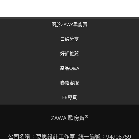
關於ZAWA歐廚寶
口碑分享
好評推薦
產品Q&A
聯絡客服
FB專頁
®
ZAWA 歐廚寶
公司名稱：莫思設計工作室 統一編號：94908759