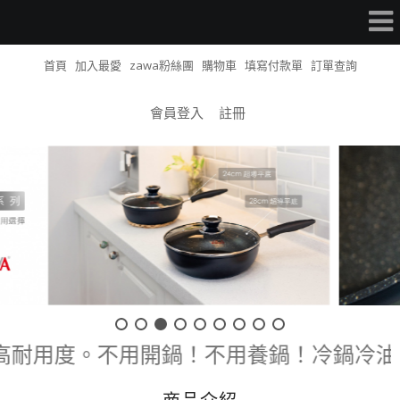
首頁
加入最愛
zawa粉絲團
購物車
填寫付款單
訂單查詢
會員登入
註冊
高耐用度。不用開鍋！不用養鍋！冷鍋冷油、少