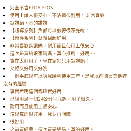
完全不含PFOA,PFOS
使用上讓人很安心，不沾還很耐用。 非常喜歡！
鈦讚鍋，真的讚讚
【超導系列】魚都可以煎得很漂亮唷！
【超導系列】鈦讚鍋超好用
非常喜歡鈦讚鍋，耐用而且使用上很安心
這次是買給娘家媽媽，真心推薦，好用~~
實在太好用了，現在家裡只用鈦讚鍋！
又輕又好用又好洗
一個平底鍋可以讓我順利使用三年，是我以前購買其他牌
沒有的經驗
事實證明這個鍋確實好用
已經用過一個24公分平底鍋，用了很久。
耐用而且使用上很安心
這鍋真的很好用，我要再回購
很好用
之前買經典，這次買是瓷晶，真的好用。