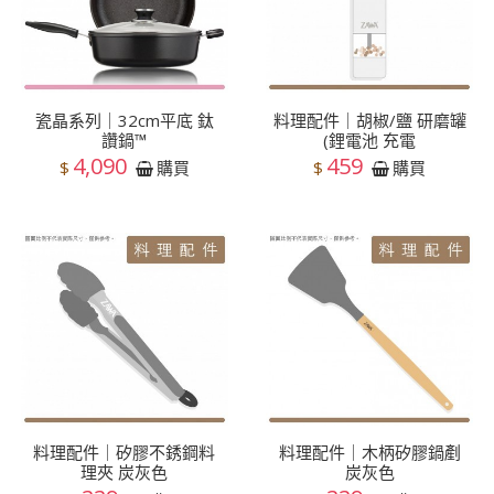
瓷晶系列｜32cm平底 鈦
料理配件｜胡椒/鹽 研磨罐
讚鍋™
(鋰電池 充電
4,090
459
$
$
購買
購買
料理配件｜矽膠不銹鋼料
料理配件｜木柄矽膠鍋剷
理夾 炭灰色
炭灰色