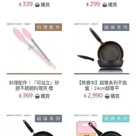
339
299
$
$
購買
購買
料理配件｜『可站立』矽
【熱賣中】超導系列不挑
膠不銹鋼料理夾 櫻
爐｜24cm超導平
369
2,990
$
$
購買
購買