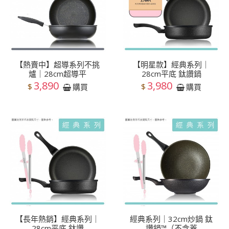
【熱賣中】超導系列不挑
【明星款】經典系列｜
爐｜28cm超導平
28cm平底 鈦讚鍋
3,890
3,980
$
$
購買
購買
【長年熱銷】經典系列｜
經典系列｜32cm炒鍋 鈦
28cm平底 鈦讚
讚鍋™（不含蓋