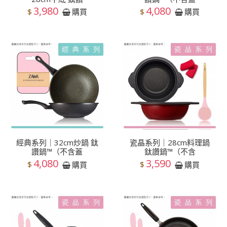
3,980
4,080
$
$
購買
購買
經典系列｜32cm炒鍋 鈦
瓷晶系列｜28cm料理鍋
讚鍋™（不含蓋
鈦讚鍋™（不含
4,080
3,590
$
$
購買
購買