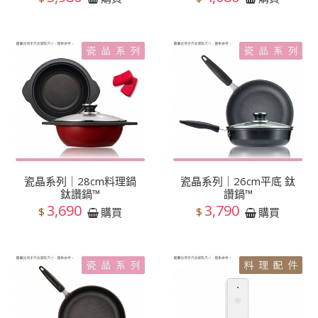
瓷晶系列｜28cm料理鍋
瓷晶系列｜26cm平底 鈦
鈦讚鍋™
讚鍋™
3,690
3,790
$
$
購買
購買