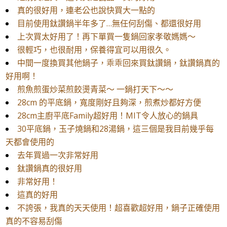
真的很好用，連老公也說快買大一點的
目前使用鈦讚鍋半年多了…無任何刮傷、都還很好用
​上次買太好用了！再下單買一隻鍋回家孝敬媽媽～
很輕巧，也很耐用，保養得宜可以用很久。
中間一度換買其他鍋子，乖乖回來買鈦讚鍋，鈦讚鍋真的
好用啊！
煎魚煎蛋炒菜煎餃燙青菜～ 一鍋打天下～～
28cm 的平底鍋，寬度剛好且夠深，煎煮炒都好方便
28cm主廚平底Family超好用！MIT令人放心的鍋具
30平底鍋，玉子燒鍋和28湯鍋，這三個是我目前幾乎每
天都會使用的
去年買過一次非常好用
鈦讚鍋真的很好用
非常好用！
這真的好用
不誇張，我真的天天使用！超喜歡超好用，鍋子正確使用
真的不容易刮傷