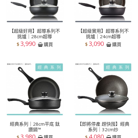
【超級好用】超導系列不
【超級實用】超導系列不
挑爐｜28cm超導
挑爐｜24cm超導
3,990
3,090
$
$
購買
購買
經典系列｜28cm平底 鈦
【即將停產 趕快囤】經典
讚鍋™
系列｜32cm炒
3,980
4,080
$
$
購買
購買