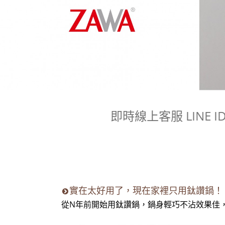
即時線上客服 LINE ID
實在太好用了，現在家裡只用鈦讚鍋！
從N年前開始用鈦讚鍋，鍋身輕巧不沾效果佳