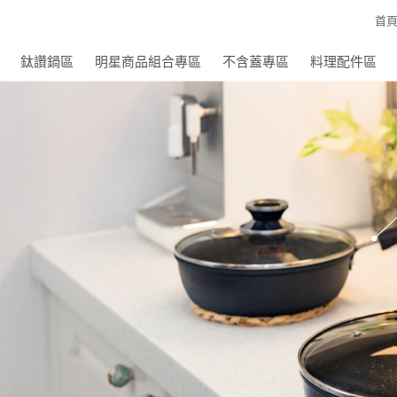
首
鈦讚鍋區
明星商品組合專區
不含蓋專區
料理配件區