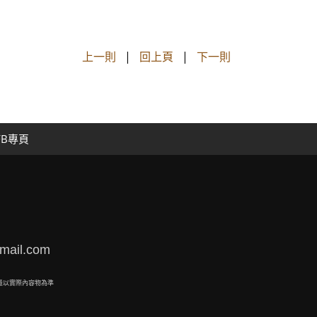
上一則
|
回上頁
|
下一則
FB專頁
mail.com
量以實際內容物為準