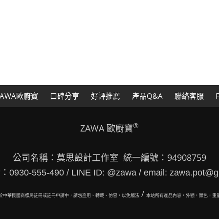
AWA歐廚寶
口碑分享
好評推薦
產品Q&A
聯絡客服
®
ZAWA 歐廚寶
公司名稱：莫思設計工作室 統一編號：94908759
30-555-490 / LINE ID: @zawa / email: zawa.pot@g
/
於中華民國商標局註冊或註冊申請中，請勿盜用、轉載、仿冒，以免觸法
本站所有
產品內容，外觀，顏色，重